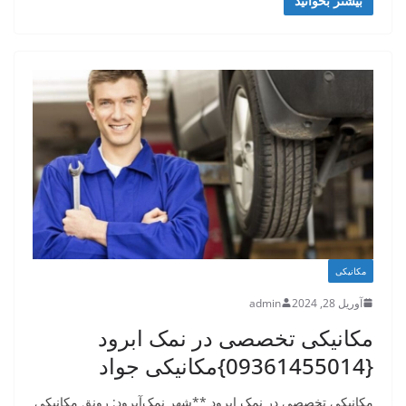
بیشتر بخوانید
مکانیکی
آوریل 28, 2024
admin
مکانیکی تخصصی در نمک ابرود
{09361455014}مکانیکی جواد
مکانیکی تخصصی در نمک ابرود **شهر نمک‌آبرود: رونق مکانیکی