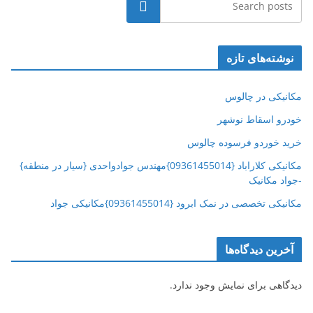
جستجو
نوشته‌های تازه
مکانیکی در چالوس
خودرو اسقاط نوشهر
خرید خوردو فرسوده چالوس
مکانیکی کلاراباد {09361455014}مهندس جوادواحدی {سیار در منطقه}
-جواد مکانیک
مکانیکی تخصصی در نمک ابرود {09361455014}مکانیکی جواد
آخرین دیدگاه‌ها
دیدگاهی برای نمایش وجود ندارد.