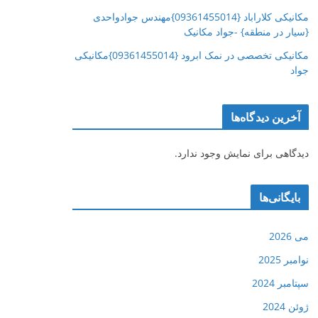
مکانیکی کلاراباد {09361455014}مهندس جوادواحدی
{سیار در منطقه} -جواد مکانیک
مکانیکی تخصصی در نمک ابرود {09361455014}مکانیکی
جواد
آخرین دیدگاه‌ها
دیدگاهی برای نمایش وجود ندارد.
بایگانی‌ها
می 2026
نوامبر 2025
سپتامبر 2024
ژوئن 2024