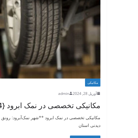
مکانیکی
آوریل 28, 2024
admin
مکانیکی تخصصی در نمک ابرود {09361455014}مکانیکی جواد
مکانیکی تخصصی در نمک ابرود **شهر نمک‌آبرود: رونق م
دیدنی استان