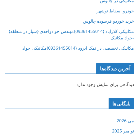
مکانیکی در چالوس
خودرو اسقاط نوشهر
خرید خوردو فرسوده چالوس
مکانیکی کلاراباد {09361455014}مهندس جوادواحدی {سیار در منطقه}
-جواد مکانیک
مکانیکی تخصصی در نمک ابرود {09361455014}مکانیکی جواد
آخرین دیدگاه‌ها
دیدگاهی برای نمایش وجود ندارد.
بایگانی‌ها
می 2026
نوامبر 2025