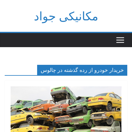
فتن
مکانیکی جواد
ه
حتوا
خریدار خودرو از رده گذشته در چالوس