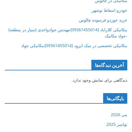
مکانیکی در چالوس
خودرو اسقاط نوشهر
خرید خوردو فرسوده چالوس
مکانیکی کلاراباد {09361455014}مهندس جوادواحدی {سیار در منطقه}
-جواد مکانیک
مکانیکی تخصصی در نمک ابرود {09361455014}مکانیکی جواد
آخرین دیدگاه‌ها
دیدگاهی برای نمایش وجود ندارد.
بایگانی‌ها
می 2026
نوامبر 2025