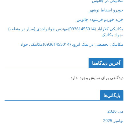
مکانیکی در چالوس
خودرو اسقاط نوشهر
خرید خوردو فرسوده چالوس
مکانیکی کلاراباد {09361455014}مهندس جوادواحدی {سیار در منطقه}
-جواد مکانیک
مکانیکی تخصصی در نمک ابرود {09361455014}مکانیکی جواد
آخرین دیدگاه‌ها
دیدگاهی برای نمایش وجود ندارد.
بایگانی‌ها
می 2026
نوامبر 2025