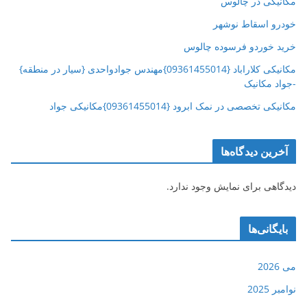
مکانیکی در چالوس
خودرو اسقاط نوشهر
خرید خوردو فرسوده چالوس
مکانیکی کلاراباد {09361455014}مهندس جوادواحدی {سیار در منطقه}
-جواد مکانیک
مکانیکی تخصصی در نمک ابرود {09361455014}مکانیکی جواد
آخرین دیدگاه‌ها
دیدگاهی برای نمایش وجود ندارد.
بایگانی‌ها
می 2026
نوامبر 2025