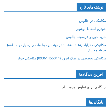
نوشته‌های تازه
مکانیکی در چالوس
خودرو اسقاط نوشهر
خرید خوردو فرسوده چالوس
مکانیکی کلاراباد {09361455014}مهندس جوادواحدی {سیار در منطقه}
-جواد مکانیک
مکانیکی تخصصی در نمک ابرود {09361455014}مکانیکی جواد
آخرین دیدگاه‌ها
دیدگاهی برای نمایش وجود ندارد.
بایگانی‌ها